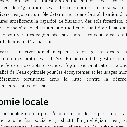
éservation des sols forestiers en mettant en place des prat
 majeur de dégradation. Les techniques comme la conservation
iveraines jouent un rôle déterminant dans la stabilisation du 
res améliorent la capacité de filtration des sols forestiers, 
eur dispersion et d’assurer une meilleure qualité de l’eau da
andes riveraines végétalisées aux abords des cours d’eau cont
 la biodiversité aquatique.
essite l’intervention d’un spécialiste en gestion des resso
s différentes pratiques utilisées. En adaptant la gestion dur
e l’érosion des sols forestiers, d’optimiser la filtration nature
ualité de l’eau optimale pour les écosystèmes et les usages hu
ulièrement pertinente dans la lutte contre la dégrad
nt la ressource en eau.
omie locale
formidable moteur pour l’économie locale, en particulier dan
e dans le tissu social et productif. En privilégiant des prat
 l’émergence d’emplois verts, allant de la sylviculture