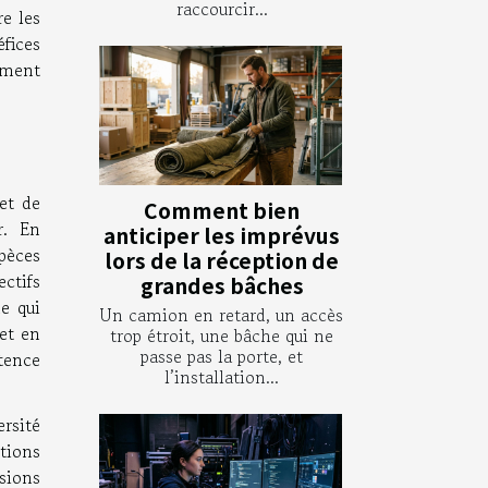
raccourcir...
e les
fices
ement
et de
Comment bien
r. En
anticiper les imprévus
spèces
lors de la réception de
ctifs
grandes bâches
e qui
Un camion en retard, un accès
et en
trop étroit, une bâche qui ne
passe pas la porte, et
tence
l’installation...
ersité
ctions
sions