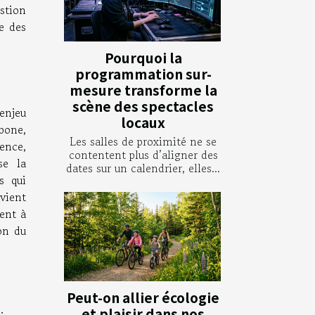
stion
ie des
Pourquoi la
programmation sur-
mesure transforme la
scène des spectacles
enjeu
locaux
bone,
Les salles de proximité ne se
ence,
contentent plus d’aligner des
se la
dates sur un calendrier, elles...
s qui
evient
ment à
on du
Peut-on allier écologie
et plaisir dans nos