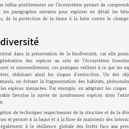
ue influe positivement sur l’écosystème permet de comprendr
 les paragraphes suivants pour explorer en détail les béné
ts, de la protection de la faune à la lutte contre le chang
diversité
entral dans la préservation de la biodiversité, car elle perm
égénération des espèces au sein de l’écosystème forestie
ent et renouvellement, ces pratiques veillent à ce que les e
rer, réduisant ainsi les risques d’extinction. Un des obje
naturels, en évitant la fragmentation des habitats, phénomèn
 les espèces menacées. Par exemple, en adaptant les coupes 
rable favorise la survie de nombreuses espèces dont l’exis
é.
ption de techniques respectueuses de la structure et de la div
es et permet à la faune et à la flore de maintenir des intera
e également à la résilience globale des forêts face aux pres