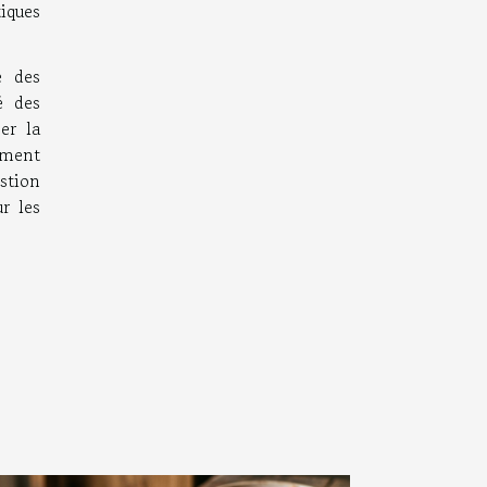
tiques
é des
é des
er la
ement
estion
ur les