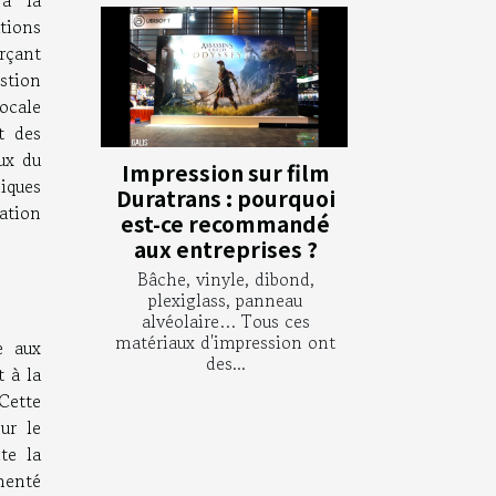
tions
rçant
estion
locale
t des
ux du
Impression sur film
iques
Duratrans : pourquoi
ration
est-ce recommandé
aux entreprises ?
Bâche, vinyle, dibond,
plexiglass, panneau
alvéolaire… Tous ces
matériaux d'impression ont
e aux
des...
t à la
 Cette
ur le
te la
imenté