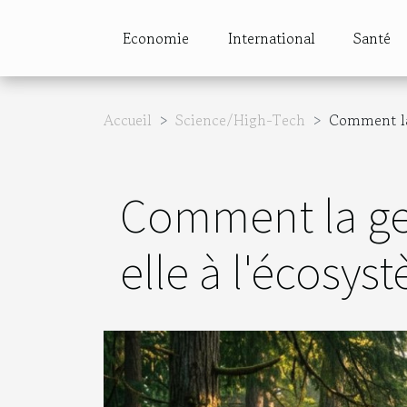
Economie
International
Santé
Accueil
Science/High-Tech
Comment la 
Comment la ges
elle à l'écosys