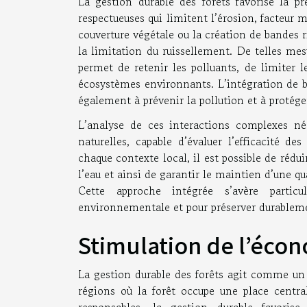
La gestion durable des forêts favorise la pr
respectueuses qui limitent l’érosion, facteur
couverture végétale ou la création de bandes r
la limitation du ruissellement. De telles mesu
permet de retenir les polluants, de limiter l
écosystèmes environnants. L’intégration de b
également à prévenir la pollution et à protéger
L’analyse de ces interactions complexes néc
naturelles, capable d’évaluer l’efficacité de
chaque contexte local, il est possible de réduir
l’eau et ainsi de garantir le maintien d’une q
Cette approche intégrée s’avère partic
environnementale et pour préserver durableme
Stimulation de l’écon
La gestion durable des forêts agit comme un 
régions où la forêt occupe une place central
responsables, la gestion durable favorise