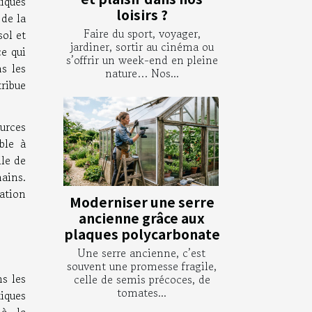
iques
loisirs ?
 de la
Faire du sport, voyager,
sol et
jardiner, sortir au cinéma ou
ce qui
s’offrir un week-end en pleine
ns les
nature… Nos...
ribue
urces
able à
lle de
mains.
ation
Moderniser une serre
ancienne grâce aux
plaques polycarbonate
Une serre ancienne, c’est
souvent une promesse fragile,
s les
celle de semis précoces, de
tomates...
iques
 à la