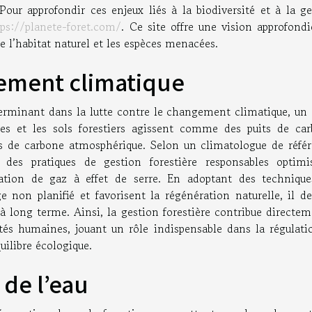
ur approfondir ces enjeux liés à la biodiversité et à la ge
tps://planete-foret.com/
. Ce site offre une vision approfond
e l’habitat naturel et les espèces menacées.
gement climatique
éterminant dans la lutte contre le changement climatique, un 
res et les sols forestiers agissent comme des puits de car
és de carbone atmosphérique. Selon un climatologue de référ
des pratiques de gestion forestière responsables optimi
ration de gaz à effet de serre. En adoptant des technique
ge non planifié et favorisent la régénération naturelle, il d
à long terme. Ainsi, la gestion forestière contribue directe
ités humaines, jouant un rôle indispensable dans la régulati
uilibre écologique.
 de l’eau