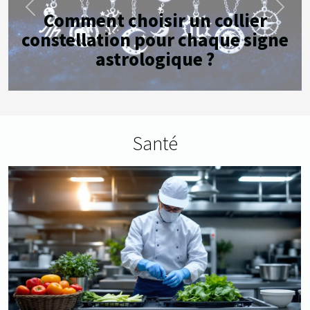
Previous
Next
Comment choisir un collier
constellation pour chaque signe
astrologique ?
Santé